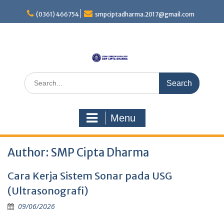
S
(0361) 466754
smpciptadharma.2017@gmail.com
k
i
p
t
o
c
S
o
e
n
a
t
r
e
Menu
c
n
h
t
f
Author:
SMP Cipta Dharma
o
r
:
Cara Kerja Sistem Sonar pada USG
(Ultrasonografi)
09/06/2026