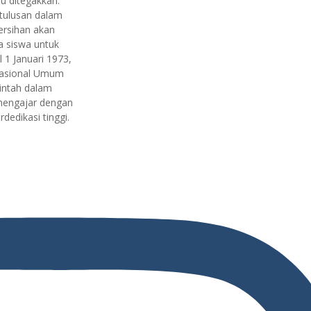
lu ditegakkan.
tulusan dalam
ersihan akan
 siswa untuk
l 1 Januari 1973,
Nasional Umum
intah dalam
mengajar dengan
edikasi tinggi.