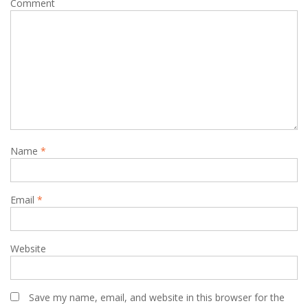
Comment
a
t
i
o
n
Name
*
Email
*
Website
Save my name, email, and website in this browser for the