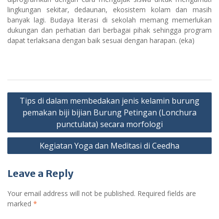
lingkungan sekitar, dedaunan, ekosistem kolam dan masih
banyak lagi. Budaya literasi di sekolah memang memerlukan
dukungan dan perhatian dari berbagai pihak sehingga program
dapat terlaksana dengan baik sesuai dengan harapan. (eka)
P
Tips di dalam membedakan jenis kelamin burung
o
pemakan biji bijian Burung Petingan (Lonchura
s
punctulata) secara morfologi
t
Kegiatan Yoga dan Meditasi di Ceedha
n
a
Leave a Reply
v
Your email address will not be published.
Required fields are
i
marked
*
g